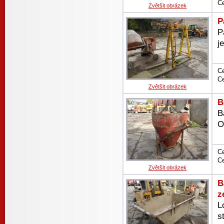
Ce
Zvětšit obrázek
P
P
j
Ce
Ce
Zvětšit obrázek
B
B
O
Ce
Ce
Zvětšit obrázek
B
z
L
s