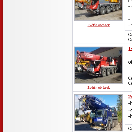
-
-
-
-
Zvětšit obrázek
Ce
Ce
1
-
o
Ce
Ce
Zvětšit obrázek
2
-
-
-
Ce