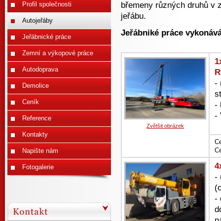
břemeny různých druhů v z
Profil společnosti
jeřábu.
Autojeřáby
Jeřábniké práce vykonává
Jeřábnické práce
Zemní a výkopové práce
1
Autodoprava
R
-
Demolice
s
Ceník
-
-
Reference
Zvětšit obrázek
Kontakty
Ce
Ce
Napište nám
4
Fotogalerie
-
(
-
d
n