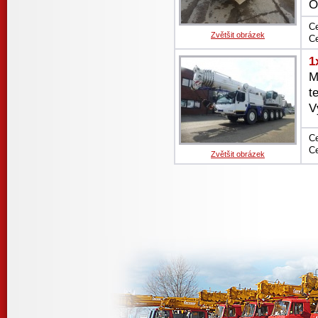
O
Ce
Zvětšit obrázek
Ce
1
M
t
V
Ce
Ce
Zvětšit obrázek