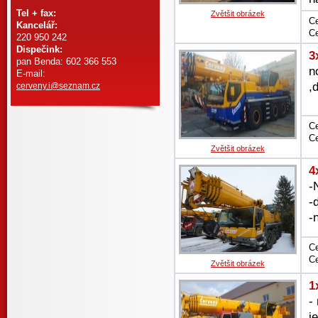
Tel + fax:
Zvětšit obrázek
Ce
Kancelář:
Ce
220 950 242
Dispečink:
3
pan Benda: 602 366 553
n
E-mail:
,
cerveny.i@seznam.cz
Ce
Ce
Zvětšit obrázek
4
-
-
-
Ce
Ce
Zvětšit obrázek
1
-
j